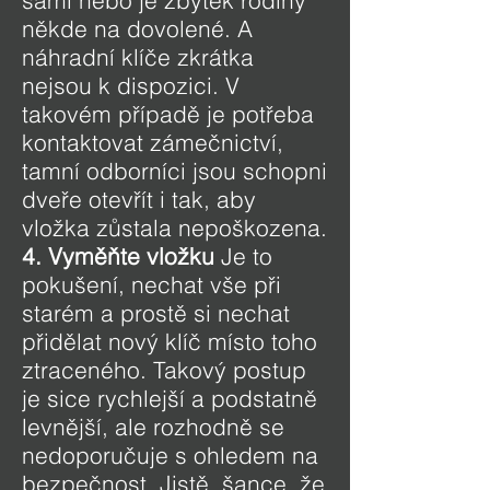
sami nebo je zbytek rodiny
někde na dovolené. A
náhradní klíče zkrátka
nejsou k dispozici. V
takovém případě je potřeba
kontaktovat zámečnictví,
tamní odborníci jsou schopni
dveře otevřít i tak, aby
vložka zůstala nepoškozena.
4. Vyměňte vložku
Je to
pokušení, nechat vše při
starém a prostě si nechat
přidělat nový klíč místo toho
ztraceného. Takový postup
je sice rychlejší a podstatně
levnější, ale rozhodně se
nedoporučuje s ohledem na
bezpečnost. Jistě, šance, že