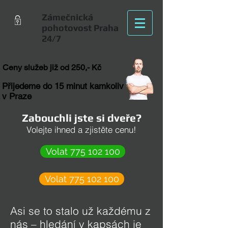
Zámečnická
pohotovost Praha
24/7
Ceny služeb již od 250,- Kč
Přijedeme do 15 minut kamkoliv
v Praze
Zabouchli jste si dveře?
Volejte ihned a zjistěte cenu!
Volat 775 102 100
Volat 775 102 100
Asi se to stalo už každému z
nás – hledání v kapsách je