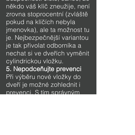
někdo váš klíč zneužije, není
zrovna stoprocentní (zvláště
pokud na klíčích nebyla
jmenovka), ale ta možnost tu
je. Nejbezpečnější variantou
je tak přivolat odborníka a
nechat si ve dveřích vyměnit
cylindrickou vložku.
5. Nepodceňujte prevenci
Při výběru nové vložky do
dveří je možné zohlednit i
prevenci. S tím správným
typem vložky lze totiž riziko
neoprávněného vniknutí
snížit na minimum. Recept
proti zneužití klíče se
jmenuje bezpečnostní karta.