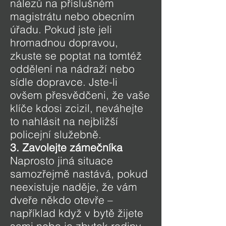
nálezů na příslušném
magistrátu nebo obecním
úřadu. Pokud jste jeli
hromadnou dopravou,
zkuste se poptat na tomtéž
oddělení na nádraží nebo
sídle dopravce. Jste-li
ovšem přesvědčeni, že vaše
klíče kdosi zcizil, neváhejte
to nahlásit na nejbližší
policejní služebně.
3. Zavolejte zámečníka
Naprosto jiná situace
samozřejmě nastává, pokud
neexistuje naděje, že vám
dveře někdo otevře –
například když v bytě žijete