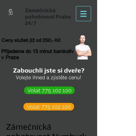
Zámečnická
pohotovost Praha
24/7
Ceny služeb již od 250,- Kč
Přijedeme do 15 minut kamkoliv
v Praze
Zabouchli jste si dveře?
Volejte ihned a zjistěte cenu!
Volat 775 102 100
Volat 775 102 100
Zámečnická