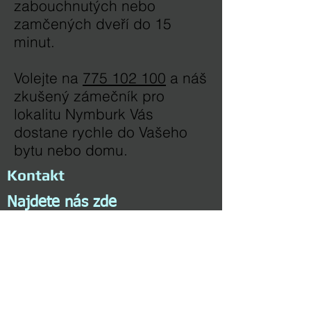
zabouchnutých nebo
zamčených dveří do 15
minut.
Volejte na
775 102 100
a náš
zkušený zámečník pro
lokalitu Nymburk Vás
dostane rychle do Vašeho
bytu nebo domu.
Kontakt
Najdete nás zde
Zámečnická pohotovost Praha 24/7
Nezamyslova 660/3
128 00 Praha 2
info@zamecnicka-pohotovost-praha.cz
Tel:
+420 775 102 100