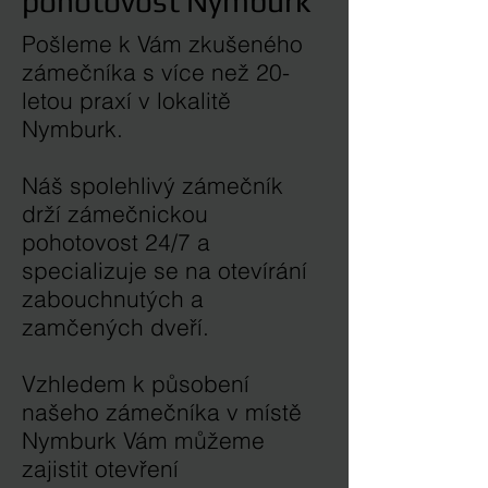
pohotovost Nymburk
Pošleme k Vám zkušeného
zámečníka s více než 20-
letou praxí v lokalitě
Nymburk.
Náš spolehlivý zámečník
drží zámečnickou
pohotovost 24/7 a
specializuje se na otevírání
zabouchnutých a
zamčených dveří.
Vzhledem k působení
našeho zámečníka v místě
Nymburk Vám můžeme
zajistit otevření