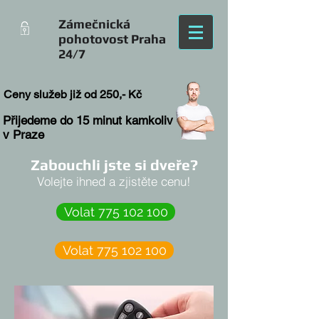
Zámečnická
pohotovost Praha
24/7
Ceny služeb již od 250,- Kč
Přijedeme do 15 minut kamkoliv
v Praze
Zabouchli jste si dveře?
Volejte ihned a zjistěte cenu!
Volat 775 102 100
Volat 775 102 100