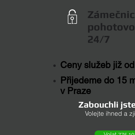
Zámečnic
pohotovo
24/7
Ceny služeb již od
Přijedeme do 15 m
v Praze
Zabouchli jste
Volejte ihned a zj
Volat 775 10