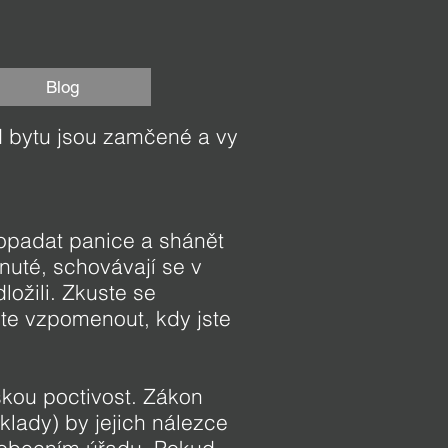
Blog
d bytu jsou zamčené a vy
ropadat panice a shánět
uté, schovávají se v
ožili. Zkuste se
ste vzpomenout, kdy jste
skou poctivost. Zákon
lady) by jejich nálezce