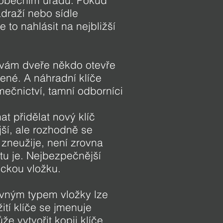
o obecním úřadu. Pokud
draží nebo sídle
 to nahlásit na nejbližší
 vám dveře někdo otevře
ené. A náhradní klíče
mečnictví, tamní odborníci
at přidělat nový klíč
jší, ale rozhodně se
zneužije, není zrovna
tu je. Nejbezpečnější
ickou vložku.
rávným typem vložky lze
ití klíče se jmenuje
 vytvořit kopii klíče.