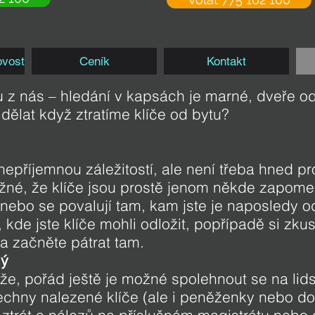
ovost
Ceník
Kontakt
u z nás – hledání v kapsách je marné, dveře o
 dělat když ztratíme klíče od bytu?
epříjemnou záležitostí, ale není třeba hned p
né, že klíče jsou prostě jenom někde zapomen
ebo se povalují tam, kam jste je naposledy odl
kde jste klíče mohli odložit, popřípadě si zku
a začněte pátrat tam.
ný
že, pořád ještě je možné spolehnout se na lid
chny nalezené klíče (ale i peněženky nebo dok