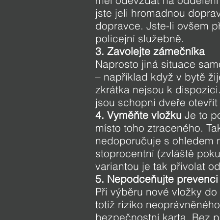
měl odevzdat na oddělení
jste jeli hromadnou dopra
dopravce. Jste-li ovšem př
policejní služebně.
3. Zavolejte zámečníka
Naprosto jiná situace sam
– například když v bytě ži
zkrátka nejsou k dispozic
jsou schopni dveře otevřít
4. Vyměňte vložku
Je to p
místo toho ztraceného. Tak
nedoporučuje s ohledem na
stoprocentní (zvláště poku
variantou je tak přivolat 
5. Nepodceňujte prevenc
Při výběru nové vložky do
totiž riziko neoprávněného
bezpečnostní karta. Bez p