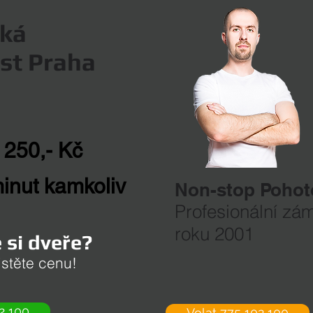
ká
st Praha
 250,- Kč
inut kamkoliv
Non-stop Poho
Profesionální zá
roku 2001
 si dveře?
istěte cenu!
2 100
Volat 775 102 100