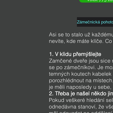
Zámečnická pohot
Asi se to stalo už každém
nevíte, kde máte klíče. Co
1. V klidu přemýšlejte
Zamčené dveře jsou sice n
se po zámečníkovi. Je mož
temných koutech kabelek n
porozhlédnout na místech, 
je měli naposledy u sebe, 
2. Třeba je našel někdo ji
Pokud veškeré hledání sel
odnedávna stanoví, že vše