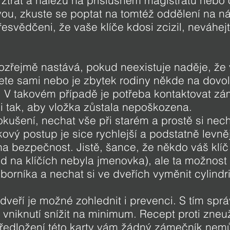
 ztrát a nálezů na příslušném magistrátu neb
vou, zkuste se poptat na tomtéž oddělení na ná
esvědčeni, že vaše klíče kdosi zcizil, neváhejte
ozřejmě nastává, pokud neexistuje naděje, že
jete sami nebo je zbytek rodiny někde na dovol
i. V takovém případě je potřeba kontaktovat zá
 i tak, aby vložka zůstala nepoškozena.
okušení, nechat vše při starém a prostě si nech
ový postup je sice rychlejší a podstatně levně
 bezpečnost. Jistě, šance, že někdo váš klíč 
d na klíčích nebyla jmenovka), ale ta možnost 
odborníka a nechat si ve dveřích vyměnit cylindr
i
 dveří je možné zohlednit i prevenci. S tím sp
 vniknutí snížit na minimum. Recept proti zneuž
ředložení této karty vám žádný zámečník nemůže