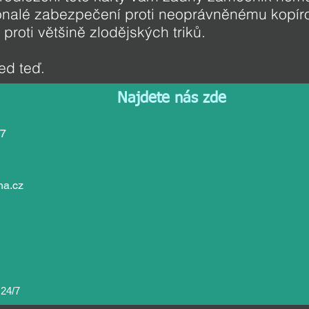
onalé zabezpečení proti neoprávněnému kopíro
proti většině zlodějských triků.
d teď.
Najdete nás zde
/7
ha.cz
24/7