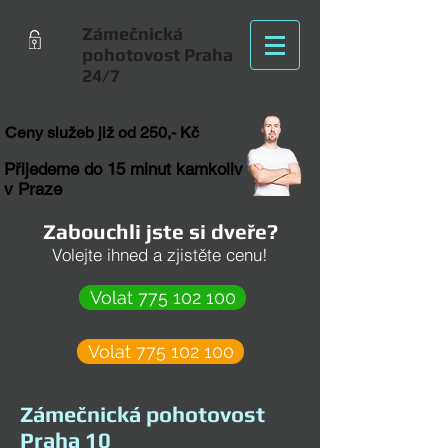
Zámečnická
pohotovost Praha
24/7
Ceny služeb již od 250,- Kč
Přijedeme do 15 minut kamkoliv
v Praze
Zabouchli jste si dveře?
Volejte ihned a zjistěte cenu!
Volat 775 102 100
Volat 775 102 100
Zámečnická pohotovost
Praha 10