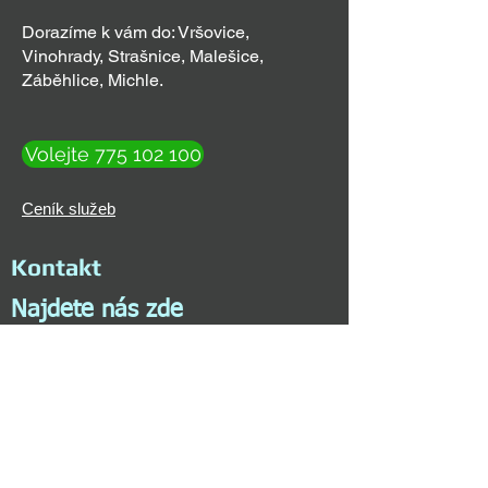
Dorazíme k vám do: Vršovice,
Vinohrady, Strašnice, Malešice,
Záběhlice, Michle.
Volejte 775 102 100
Ceník služeb
Kontakt
Najdete nás zde
Zámečnická pohotovost Praha 24/7
Nezamyslova 660/3
128 00 Praha 2
info@zamecnicka-pohotovost-praha.cz
Tel:
+420 775 102 100