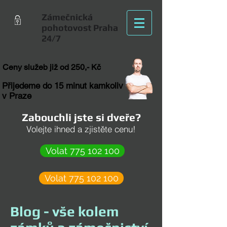
Zámečnická
pohotovost Praha
24/7
Ceny služeb již od 250,- Kč
Přijedeme do 15 minut kamkoliv
v Praze
Zabouchli jste si dveře?
Volejte ihned a zjistěte cenu!
Volat 775 102 100
Volat 775 102 100
Blog - vše kolem