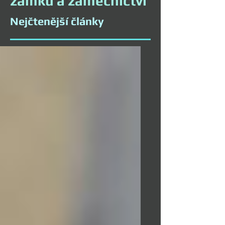
zámků a zámečnictví
Nejčtenější články